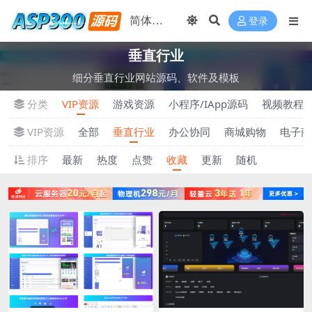
登录
垂直行业
细分垂直行业网站源码、软件及模板
分类
VIP资源
游戏资源
小程序/IApp源码
视频教程
VIP资源
全部
垂直行业
办公协同
商城购物
电子商
排序
最新
热度
点赞
收藏
更新
随机