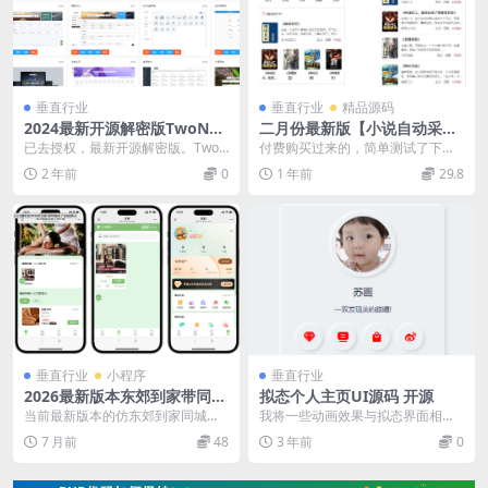
垂直行业
垂直行业
精品源码
2024最新开源解密版TwoNav
二月份最新版【小说自动采
网址导航系统源码去授权破解
集】+自适应小说网站源码
已去授权，最新开源解密版。TwoN
付费购买过来的，简单测试了下，
版 内置二十多套主题模板
av 是一款开源的书签（导航）管理
在2/22还有两条采集规则正常使
2 年前
0
1 年前
29.8
程序，使用P...
用。 而且后台比较...
垂直行业
小程序
垂直行业
2026最新版本东郊到家带同城
拟态个人主页UI源码 开源
搭子系统源码
当前最新版本的仿东郊到家同城到
我将一些动画效果与拟态界面相结
家预约按摩，带同城搭子组局，带
合，效果还不错。现在我将这个项
7 月前
48
3 年前
0
详细打包小程序、H5...
目开源，供大家参考。...