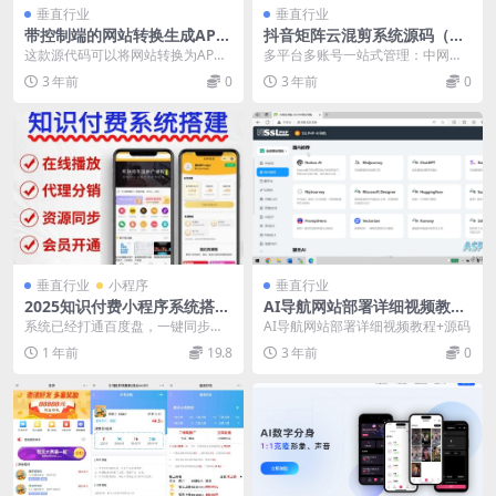
垂直行业
垂直行业
带控制端的网站转换生成APP
抖音矩阵云混剪系统源码（免
源码 WebAPP源代码与Flutte
授权版）多平台多账号一站式
这款源代码可以将网站转换为AP
多平台多账号一站式管理：中网智
r项目合集
管理
P，使用的开发语言是Flutter，并在
达矩阵营销系统，轻松发布作品。
3 年前
0
3 年前
0
Andro...
智能标题生成、关键词...
垂直行业
小程序
垂直行业
2025知识付费小程序系统搭建
AI导航网站部署详细视频教程
微课堂源码微信流量主智创云
+源码
系统已经打通百度盘，一键同步网
AI导航网站部署详细视频教程+源码
享源码
盘视频在线播放不收存储、流量费
1 年前
19.8
3 年前
0
费用 亲测功能非常齐...