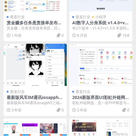
垂直行业
垂直行业
小程序
赏金赚多任务悬赏接单发布系
AI数字人分身系统 v1.4.0+v1.
统源码带分销推广
3.8独立版 小程序端+H5端+W
赏金赚，任务发布接单系统，目前
有2个版本：v1.4.0+v1.3.8 本源码
EB端（uniapp开源端）
最新最完善的一套源码，前后端全
是一种基于人工智能技术的创新应
1 年前
0
8 月前
19.8
开源无加密，支持会员...
用，...
垂直行业
垂直行业
最新版风车IM通讯iosapph5
2024新版界面UI彩虹外链网盘
三端源码及视频教程
PHP源码
最新版风车IM通讯iosapph5三端源
彩虹外链网盘，是一款PHP网盘与
码及视频教程 1.宝塔环境如下: Ng
外链分享程序，支持所有格式文件
3 年前
0
2 年前
0
i...
的上传，可以生成文...