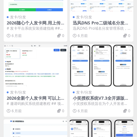
发卡/分发
发卡/分发
2026随心个人发卡网.用上传
迅风DNS Pro二级域名分发全
自己收款码.不需要支付接口.
新V3.1.2系统源码
# 发卡平台系统安装搭建指南 ##
迅风DNS Pro域名分发管理系统，
自动发卡密
环境准备 在安装本系统之前，请确
连上各家服务商，一个后台搞定解
6 月前
0
6 月前
0
保您的服务器...
析、订单、工单...
发卡/分发
发卡/分发
2026全新个人发卡网 可以上
小笑授权系统V7.3全开源版支
传自己收款码.不需要支付接口
持二开
# 邀请码购买系统搭建教程 ## 项
小笑授权系统旨在为个人开发者或
目概述 这是一个基于React+TypeS
者开发团队提供一种高效便捷的管
6 月前
0
6 月前
0
c...
理个人源码的方案。通...