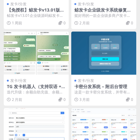
发卡/分发
发卡/分发
【免授权】鲸发卡v13.01版本
鲸发卡企业级发卡系统修复版
[亲测无后门]
源码
鲸发卡v13.01企业级源码鲸发卡企
挺好用的一款企业级多商户发卡系
业级发卡系统源码v13.01｜全自动
统，这个是修过bug的不是市面上
1 周前
0
2 月前
0
发卡网站...
泛滥的发卡，纯净去...
发卡/分发
发卡/分发
TG 发卡机器人（支持双语 +
卡密分发系统 – 附后台管理
用户充值
迭代升级：余额自助充值、余额支
这是一款卡密分发系统，并带有后
付，修复已知bug，适配海外交
台管理系统，前台各种自定义设置
2 月前
0
3 月前
0
易。 本次搭建教程已...
领取输入验证码（可...