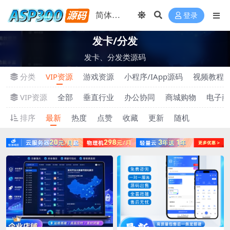
登录
发卡/分发
发卡、分发类源码
分类
VIP资源
游戏资源
小程序/IApp源码
视频教程
VIP资源
全部
垂直行业
办公协同
商城购物
电子商
排序
最新
热度
点赞
收藏
更新
随机