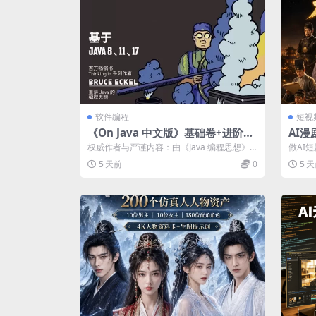
软件编程
短视
《On Java 中文版》基础卷+进阶卷
AI
也就是Java 编程思想第五版
人物
权威作者与严谨内容：由《Java 编程思想》
做AI
作者 Bruce Eckel 撰写，...
词生成
5 天前
0
5 