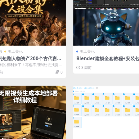
频
美工美化
美工美化
漫剧短剧人物资产200个古代言情
Blender建模全套教程+安装
+提示词
件，小白也能轻松上手
短剧的福利来了！再也不用到处去找提示
3 周前
人物了，主角、配角、女主都有！
天前
0