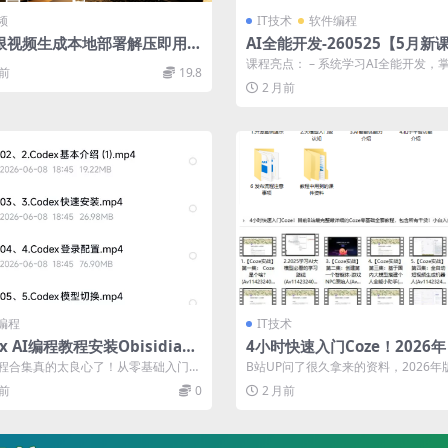
频
IT技术
软件编程
无限视频生成本地部署解压即用最
AI全能开发-260525【5月新
型适配
【持续更新中】
课程亮点： – 系统学习AI全能开发，掌握
月前
19.8
Coding+智...
2 月前
编程
IT技术
ex AI编程教程安装Obisidian
4小时快速入门Coze！2026
网站开发项目实战课程
站最完整最详细的Coze零基
程合集真的太良心了！从零基础入门视
B站UP问了很久拿来的资料，2026年
教程，包含所有干货！
2章节实战，再到中英文双版完整指南...
两个包，两张图片对应两个包： 一、4..
月前
0
2 月前