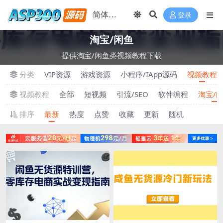
登录
淘宝/闲鱼
提供淘宝/闲鱼类视频教程下载
分类
VIP资源
游戏资源
小程序/IApp源码
视频教程
视频教程
全部
短视频
引流/SEO
软件编程
淘宝/
排序
最新
热度
点赞
收藏
更新
随机