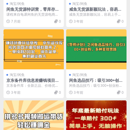
淘宝/闲鱼
淘宝/闲鱼
闲鱼无货源特训营，零库存电
咸鱼无货源新颖玩法，容易上
商实战变现指南
手，月入3w，免费无风险，支
课程来自龟课闲鱼的无货源电商课
咸鱼无货源新颖玩法，容易上手，
持批量复制
程第20期，价值1980元。本次课程
月入3w，免费无风险，支持批量复
7 月前
0
3 年前
0
内容更新10%...
制
淘宝/闲鱼
淘宝/闲鱼
京东备件库信息差赚钱项目揭
闲鱼选品技巧：吸引300+创业
秘：详细视频教程，一单纯利
粉的秘诀，多种变现思路揭秘
京东备件库：全新正品、价格优惠
闲鱼选品技巧：吸引300+创业粉的
200 起，操作简单，兼职副业
的搬运项目详解 京东备件库是一个
秘诀，多种变现思路 项目介绍 在互
3 年前
0
3 年前
0
首选
专门销售京东自营商...
联网时代，无...