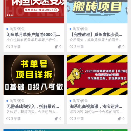
淘宝/闲鱼
淘宝/闲鱼
闲鱼单月单账户超过6000元的
【完整教程】咸鱼虚拟会员搬
赚钱方法揭秘
砖，每一单都带来纯利润
小白也能在闲鱼单月单账户轻松变
众所周知，咸鱼拥有庞大的流量。
现超过6000元，课程内容如下： 第
我们可以零成本地在咸鱼上发布虚
3 年前
0
3 年前
0
一节：闲鱼变现...
拟产品，从而进行一项...
淘宝/闲鱼
淘宝/闲鱼
无需基础和投入，拆解最近风
淘系电商视频课，淘宝运营电
靡的书单号项目，适合所有人
商合集视频（共 33 节）
各位好，我是西贝。今天想与大家
课程内容 如何做一个合格的淘宝卖
分享一个实用的项目玩法，即抖音
家； 小白快速开店流程； 如何快速
3 年前
0
3 年前
0
书单号保姆级教程。这...
写一个合格的标...