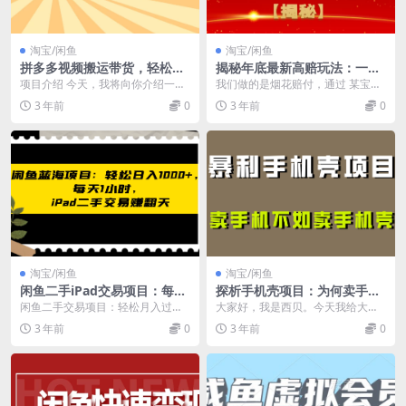
淘宝/闲鱼
淘宝/闲鱼
拼多多视频搬运带货，轻松获
揭秘年底最新高赔玩法：一单
取佣金！只需一部手机，简单
赔付300+，简单上手，轻松操
项目介绍 今天，我将向你介绍一项
我们做的是烟花赔付，通过 某宝、
步骤助你实现居家赚钱计划！
作
令人惊喜的赚钱方法——一种新颖
某多去找链接，目前是不让在线上
3 年前
0
3 年前
0
零门槛月入过万！
的多多视频创作技巧...
销售的，有些线下也...
淘宝/闲鱼
淘宝/闲鱼
闲鱼二手iPad交易项目：每天
探析手机壳项目：为何卖手机
轻松1小时，日入1000+
壳比卖手机更具暴利性？
闲鱼二手交易项目：轻松月入过万
大家好，我是西贝。今天我给大家
的副业机会！ 您是否正在寻找一种
分享一个利润丰厚的手机壳项目，
3 年前
0
3 年前
0
简单操作、利润空间...
通过拆解其中的玩法，...