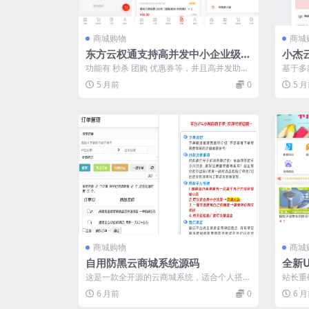
商城购物
商城
东方云权通支持高并发中小企业级商
小杰
城系统源码 全开源
功能有 秒杀 团购 优惠券等，并且高并发助力
基于多
中小企业业务拓展 本系统 这个版本的...
能、颜
5 月前
0
5 
板...
商城购物
商城
自用防黑云商城系统源码
全新U
P +
这是一款全开源的云商城系统，适合个人搭建
站长重
独立电商站点。系统支持无限分站搭建，具
购物商
6 月前
0
6 
备...