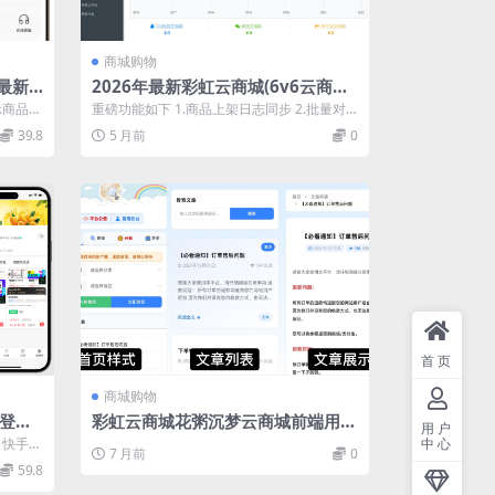
商城购物
 最新
2026年最新彩虹云商城(6v6云商城)
最新升级版
示商品的
重磅功能如下 1.商品上架日志同步 2.批量对
用自己
接商品 3.对接商品自动化更新同步...
39.8
5 月前
0
首页
商城购物
免登录
彩虹云商城花粥沉梦云商城前端用户
用户
后台美化版
、快手、
中心
7 月前
0
功能，
59.8