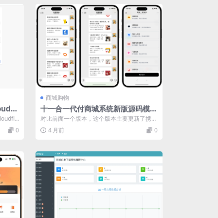
商城购物
dfl
十一合一代付商城系统新版源码模板
支付
全开源无加密
udfla
对比前面一个版本，这个版本主要更新了携
程、滴滴二个模板，增加了支付宝当面付功能
0
4 月前
0
（...