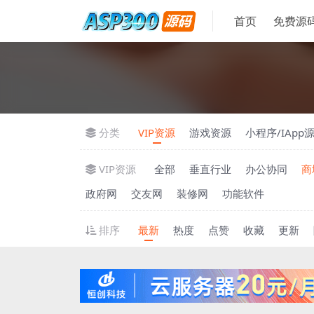
首页
免费源
分类
VIP资源
游戏资源
小程序/IApp
VIP资源
全部
垂直行业
办公协同
商
政府网
交友网
装修网
功能软件
排序
最新
热度
点赞
收藏
更新