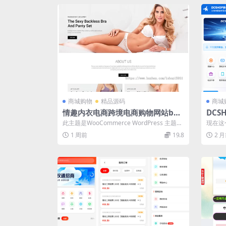
商城购物
精品源码
商城
情趣内衣电商跨境电商购物网站b2c
DC
响应式 女士文胸跨境商城源码word
分店
此主题是WooCommerce WordPress 主题。
现在这
press独立站源码
功能
此主题每一个功能设计都...
最新版官
1 周前
19.8
2 