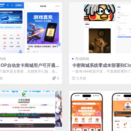
购物
商城购物
SHOP自动发卡商城用户可开通
卡密商城系统零成本部署到Clou
分销，支持实物发货，自带博客
are Workers支持USDT和易
个版本是去更新，去授权开心版，改的
一套有vike框架开发，可直接部署到 Clo
方的版本 DCSHOP 是一套基...
re 的一体化全栈卡密商城...
月前
0
3 月前