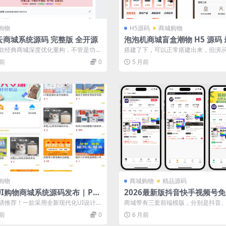
购物
H5源码
商城购物
云商城系统源码 完整版 全开源
泡泡机商城盲盒潮物 H5 源码
UI Vue 引擎多端登录易支付
款经典商城深度优化重构，不管是功
搭建了下，可以正常搭建出来，但演
值、安全、流畅度，直接给你干到天花
图片失效了，截图不太好看，就没使
月前
0
5 月前
搭...
购物
商城购物
精品源码
I购物商城系统源码发布 | PH
2026最新版抖音快手视频号
 易支付 | 账号密码注册
H5商城系统源码
磅推荐！一款采用全新现代化UI设计的
商城带有三套前端模版，分别是抖音
城系统源码，基于PHP语言开发，...
视频号，可随意切换，支持开通分站
月前
0
6 月前
每...