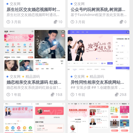
交友网
交友网
原生社区交友婚恋视频即时通
公众号约玩树洞系统,树洞源
讯双端APP源码ONE兔2.0
码,陪聊源码,公众号源码
原生社区交友婚恋视频即时通讯双
基于FastAdmin框架开发此安装教
端AP源码ONE兔2.0版，支持i0S与
程 此为开源版本不是市场上流程那
3 月前
10
3 月前
0
Andro...
个加密版，...
交友网
精品源码
交友网
精品源码
婚恋相亲交友系统源码 红娘金
异性同性相亲交友系统网站程
媒10.5版本小程序全开源 带安
序H5交友网站PHP程序源码
婚恋相亲交友系统源码红娘金媒10.
## 安装步骤 ## 1.创建数据库，把
装教程
5版本全开源 最新婚恋相亲交友系
根目录下的Data.sql导入。 2.在...
1 年前
19.8
1 年前
29.8
统源码 红娘金...