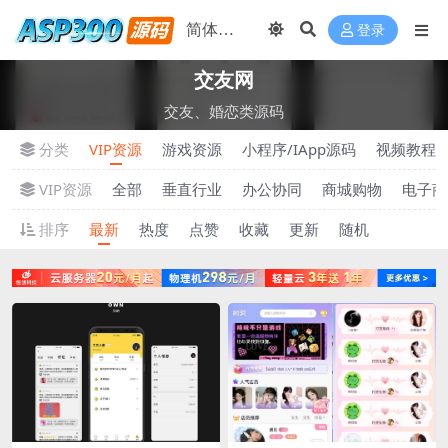
登录
交友网
交友、婚恋类源码
分类
VIP资源
游戏资源
小程序/IApp源码
视频教程
VIP资源
全部
垂直行业
办公协同
商城购物
电子商
排序
最新
热度
点赞
收藏
更新
随机