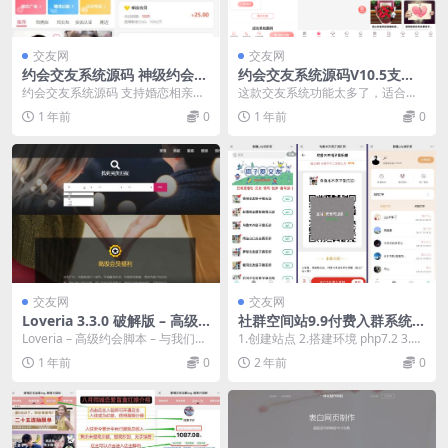
交友网
交友网
约会交友系统源码 神级约会系
约会交友系统源码V10.5支持
统 支持婚恋相亲、媒婆返利、
婚恋相亲、媒婆返利、红娘系
约会交友系统源码 支持婚恋相亲、
这款交友系统功能太多了，适合婚
红娘系统、商城系统等
统、商城系统等
媒婆返利、红娘系统、商城系统
恋相亲，还有媒婆红年、婚庆等等
1 年前
0
1 年前
0
等。这款交友系统功能...
支持PC和H5还有...
交友网
交友网
Loveria 3.3.0 破解版 – 高级
社群空间站9.9付费入群系统易
约会交友系统网站源码【原生
支付版全套搭建教程
Loveria – 高级约会脚本 – 与我们一
1.创建站点 2.搭建环境 php7.2 3.上
无修改】
起建立最好的约会业务。通过交互
传源码包 数据库批量修改sq9....
1 年前
0
2 年前
0
式聊...