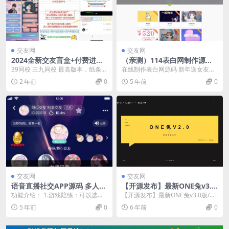
交友网
交友网
2024全新交友盲盒+付费进群
（亲测）114表白网制作源码
二合一源码 包含全套源码+教
新增模板
39同校 三九同校 最高版本，纸条，
在线制作表白网源码 新年送女友个
程
交友，源码，搭建包上线运营，防
惊喜吧 无数据库上传就能用 后台/a
2 年前
0
5 年前
0
封红，独家唯一...
dmin 账...
交友网
交友网
语音直播社交APP源码 多人连
【开源发布】最新ONE兔v3.0
麦聊天/双端APP源代码 游戏
版/婚恋/交友/社交APP/原生
功能介绍： 1.游戏陪练：可以选择
【开源发布】最新ONE兔v3.0版/婚
陪练 附编译说明
手端源码
当下火爆的游戏内容，选择游戏大
恋/交友/社交APP/原生手端源码 原
5 年前
0
6 年前
0
神、职业玩家进行...
生手...