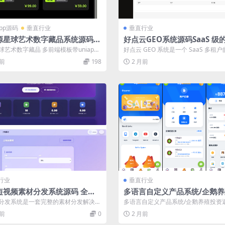
app源码
垂直行业
垂直行业
源星球艺术数字藏品系统源码前
好点云GEO系统源码SaaS 级的
iapp
系统
球艺术数字藏品 多前端模板带uniapp
好点云 GEO 系统是一个 SaaS 多租户的
本套源码是定制开发的数藏系统...
容运营平台，核心是利用 ...
月前
198
2 月前
行业
垂直行业
短视频素材分发系统源码 全开
多语言自定义产品系统/企鹅
本
资返利/一键安装
分发系统是一套完整的素材分发解决方
多语言自定义产品系统/企鹅养殖投资
持用户领取素材、回填作品、收益管
键安装
月前
0
2 月前