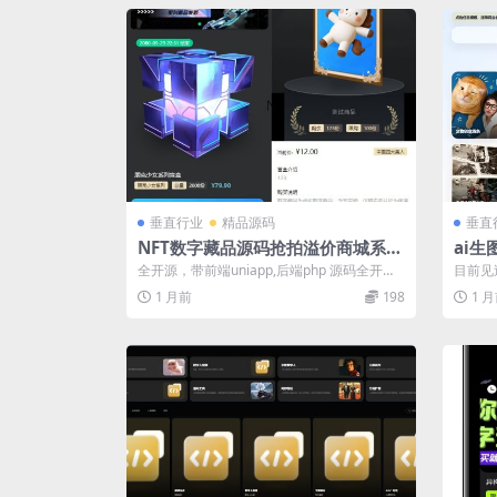
垂直行业
精品源码
垂直
NFT数字藏品源码抢拍溢价商城系统
ai生
数藏平台源码NFT数字艺术艺术品交
全开源，带前端uniapp,后端php 源码全开源
目前见
易元宇宙
对接易支付接口 主要功能介绍...
装上传
1 月前
198
1 