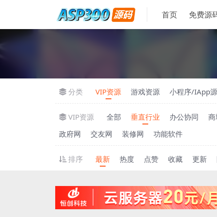
首页
免费源
分类
VIP资源
游戏资源
小程序/IApp
VIP资源
全部
垂直行业
办公协同
商
政府网
交友网
装修网
功能软件
排序
最新
热度
点赞
收藏
更新