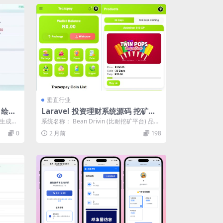
垂直行业
I 绘画
Laravel 投资理财系统源码 挖矿矿
机 MLM分销 带后台
像生成平
系统名称： Bean Drivin (比耐挖矿平台) 品牌
域名： beanclo...
0
2 月前
198