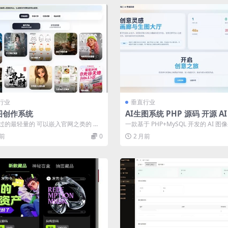
行业
垂直行业
图创作系统
AI生图系统 PHP 源码 开源 A
平台 支持文生图图生图
过的最轻量的 可以嵌入官网之类的 安
一款基于 PHP+MySQL 开发的 AI 图
源码 解压 访问域名安装即可
台，可对接各类兼容 Ope...
月前
0
2 月前