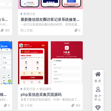
垂直行业
 GEO
最新微信朋友圈访客记录系统修复版
源码
 AI 内
一款可以查看朋友圈访客的程序，原理是通过
程序生成一个链接发到朋友圈，当微信好友
300
2 月前
0
点...
首页
垂直行业
精品源码
养殖投
php某信息采集页面源码
用户
返利/一
某客户定制开发的源码，作用一看就知道了！
中心
带有前端后端和数据库；
0
2 月前
290