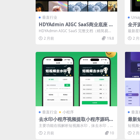
垂直行业
Uni
HDYAdmin AIGC SaaS商业底座 多
全开
租户AI内容付费系统源码
端un
HDYAdmin AIGC SaaS 完整文档（精简易读
最新星
版） 小复杂，给会员自行...
源码，
2 月前
19.8
2 
垂直行业
小程序
垂直
去水印小程序视频提取小程序源码支
最新
持二次开发流量主源码小程序
源版
主要功能在线解析短视频水印，抹去水印，支
短视频
持流量主，解析视频或图集时 每天需要用户...
案，支
2 月前
10
2 
理...