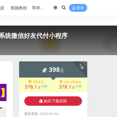
源
视频教程
登录
系统微信好友代付小程序
下载
398
元
VIP会员
永久VIP会员
378.1
378.1
9.5折
9.5折
元
元
购买下载权限
最近更新:
2025-01-02