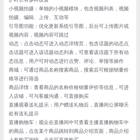
小视频拍摄：单独的小视频模块，包含视频列表，视频
拍摄、编辑、上传、互动等
引导图功能：优化更新系统引导图，后台可上传图片或
视频内容，视频内容可跳过
动态：点击动态可进入动态详情页，包含话题的动态点
击话题可进入该话题动态列表，可查看该话题下所有动
态信息，用户可对动态进行点赞、评论、举报等操作
商城：可通过商品名称搜索商品，搜索后可根据销量价
格等进行筛选
商品详情：查看商品的名称价格销量评价等信息，可进
入店铺，可与客服沟通，可直接购买
直播观看送礼提示：用户赠送礼物后，直播间公屏聊天
处有送礼提示
直播购物车：观众在直播间中可查看主播直播购物车中
的商品，点击某个商品跳转到商品介绍页面，商品介绍
上有购买按钮，点击可直接购买