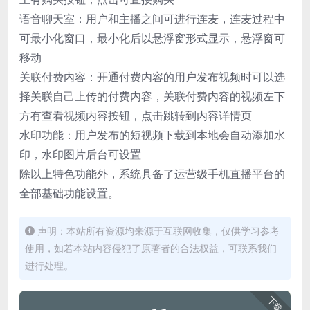
语音聊天室：用户和主播之间可进行连麦，连麦过程中
可最小化窗口，最小化后以悬浮窗形式显示，悬浮窗可
移动
关联付费内容：开通付费内容的用户发布视频时可以选
择关联自己上传的付费内容，关联付费内容的视频左下
方有查看视频内容按钮，点击跳转到内容详情页
水印功能：用户发布的短视频下载到本地会自动添加水
印，水印图片后台可设置
除以上特色功能外，系统具备了运营级手机直播平台的
全部基础功能设置。
声明：本站所有资源均来源于互联网收集，仅供学习参考
使用，如若本站内容侵犯了原著者的合法权益，可联系我们
进行处理。
下载