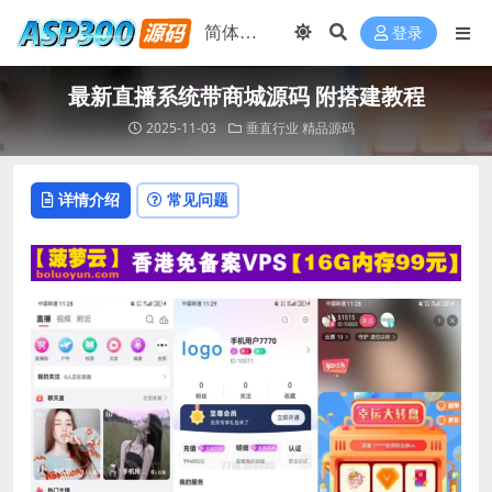
登录
最新直播系统带商城源码 附搭建教程
2025-11-03
垂直行业
精品源码
详情介绍
常见问题