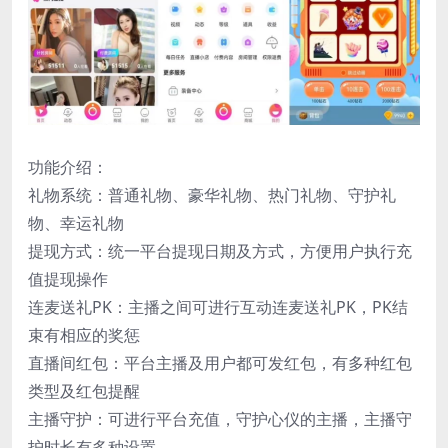
功能介绍：
礼物系统：普通礼物、豪华礼物、热门礼物、守护礼
物、幸运礼物
提现方式：统一平台提现日期及方式，方便用户执行充
值提现操作
连麦送礼PK：主播之间可进行互动连麦送礼PK，PK结
束有相应的奖惩
直播间红包：平台主播及用户都可发红包，有多种红包
类型及红包提醒
主播守护：可进行平台充值，守护心仪的主播，主播守
护时长有多种设置