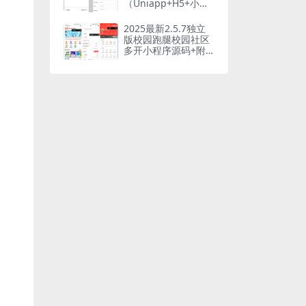
（Uniapp+H5+小程
序+PC）| FastAdmi
n强力驱动 | 无加密
2025最新2.5.7独立
可二开
版校园跑腿校园社区
多开小程序源码+附
教程