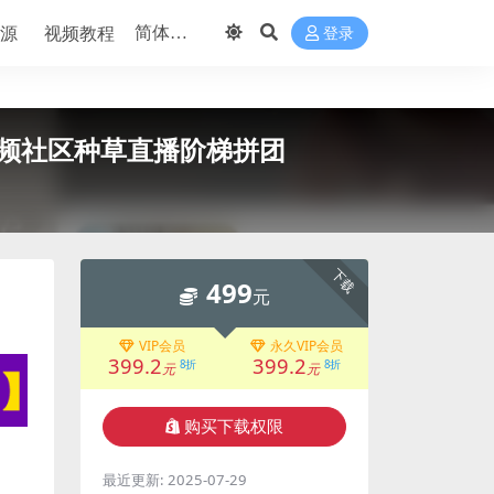
源
视频教程
登录
短视频社区种草直播阶梯拼团
下载
499
元
VIP会员
永久VIP会员
399.2
399.2
8折
8折
元
元
购买下载权限
最近更新:
2025-07-29