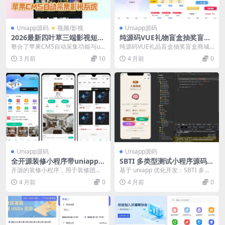
Uniapp源码
视频/影视
Uniapp源码
2026最新四叶草三端影视短剧
纯源码VUE礼物盲盒抽奖盲盒
APP源码下载UniApp前端源
商城2.0源码下载+完整视频教
整合了苹果CMS自动采集功能与uni
纯源码VUE礼品盲盒抽奖盲盒商城
码+苹果CMS
程
app前端，实现多端影视平台搭
2.0源码下载+完整视频教程 可以使
3 月前
10
4 月前
0
建。系统支持寺...
用前端VUE...
Uniapp源码
Uniapp源码
全开源装修小程序带uniapp源
SBTI 多类型测试小程序源码
码fastadmin，php
基于 uniapp 优化开发
开源的装修小程序，用于装修团队
基于 uniapp 优化开发：SBTI 多类
推广引流，自定义用户端小程序DI
型测试小程序源码 MBTI已经过时
4 月前
0
4 月前
0
Y，包含商城成管理...
了...