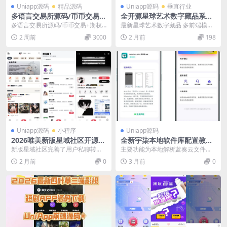
Uniapp源码
精品源码
Uniapp源码
垂直行业
多语言交易所源码/币币交易
全开源星球艺术数字藏品系统
+永续签约+借贷+新币申购+理
源码前端uniapp
多语言交易所源码/币币交易+期权
最新星球艺术数字藏品 多前端模板
财+前端uniapp纯源码
交易+永续合 约+Defi借贷+新币申
带uniapp源码，本套源码是定制开
2 周前
3000
2 月前
198
购+矿 机...
发的数藏系统...
Uniapp源码
小程序
Uniapp源码
2026唯美新版星域社区开源，
全新宇柒本地软件库配置教程
三端APP源码
– 免费配置 | 本地部署无需服
新版星域社区完善了用户私聊转
主要功能为本地解析蓝奏云文件夹
务器
账、商城购买、类 似于闲鱼一样的
分享外链并显示，不涉及服务器部
2 月前
0
3 月前
0
功能，可以在星域社区...
署，支持解析单个文件...