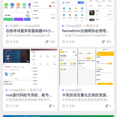
H5源码
Uniapp源码
Uniapp源码
垂直行业
在线考试题库答题刷题H5小程
fastadmin沃德商协会管理系
序 职业企业培训教育网校驾考
统源码 FastAdmin+ThinkPH
基于Fastadmin和Uniapp进行开发
一款基于FastAdmin+ThinkPHP+U
学习系统源码
P+Uniapp
的企业培训考试系统，包含章节练
niapp开发的商协会系统，新一...
4 月前
198
4 月前
300
习、历...
Uniapp源码
垂直行业
Uniapp源码
vue源代码租号系统，账号出
中英双语言量化交易投资源码/
租系统,账号出租平台源码
跟单搬砖区块链交易所源码/前
打造高效稳定的虚拟账号租赁平
中英双语言量化交易投资源码/跟单
端uniapp纯源码+后端
台，Vuee源代码租号系统提供完整
搬砖区块链交易所源码/前端uniapp
5 月前
0
5 月前
0
游戏账号出租解决方...
纯源码+后...