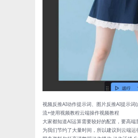
视频反推AI动作提示词、图片反推AI提示词(
流+使用视频教程云端操作视频教程
大家都知道AI运算需要较好的配置，要高端
为我们节约了大量时间，所以建议到云端运行C