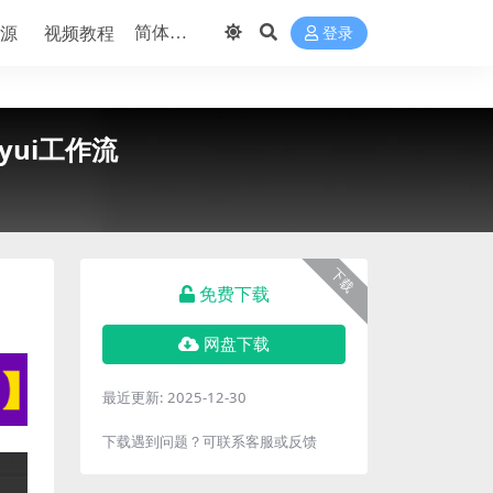
源
视频教程
登录
yui工作流
下载
免费下载
网盘下载
最近更新:
2025-12-30
下载遇到问题？可联系客服或反馈