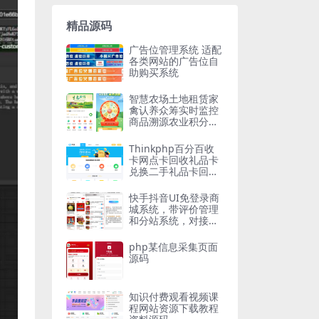
精品源码
广告位管理系统 适配
各类网站的广告位自
助购买系统
智慧农场土地租赁家
禽认养众筹实时监控
商品溯源农业积分商
城秒杀助农小程序源
码
Thinkphp百分百收
卡网点卡回收礼品卡
兑换二手礼品卡回收
网站源码
快手抖音UI免登录商
城系统，带评价管理
和分站系统，对接易
支付，无需公众号
php某信息采集页面
源码
知识付费观看视频课
程网站资源下载教程