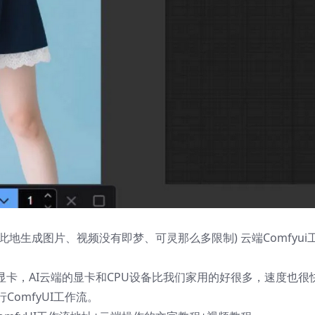
此地生成图片、视频没有即梦、可灵那么多限制) 云端Comfyui
显卡，AI云端的显卡和CPU设备比我们家用的好很多，速度也很
omfyUI工作流。