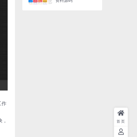
资料源码
工作
快，
首页