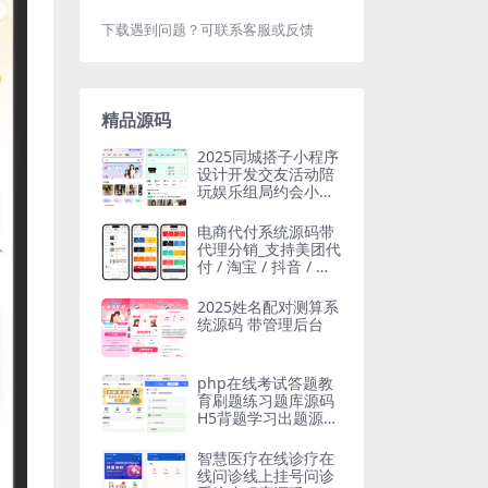
下载遇到问题？可联系客服或反馈
精品源码
2025同城搭子小程序
设计开发交友活动陪
玩娱乐组局约会小程
序源码
电商代付系统源码带
代理分销_支持美团代
付 / 淘宝 / 抖音 / 拼
多多代付
2025姓名配对测算系
统源码 带管理后台
php在线考试答题教
育刷题练习题库源码
H5背题学习出题源码
支持小程序App
智慧医疗在线诊疗在
线问诊线上挂号问诊