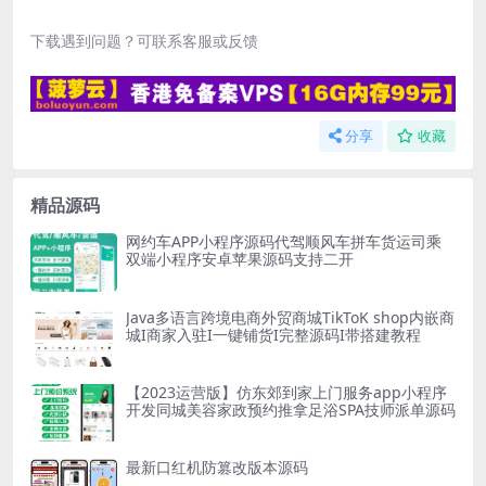
下载遇到问题？可联系客服或反馈
分享
收藏
精品源码
网约车APP小程序源码代驾顺风车拼车货运司乘
双端小程序安卓苹果源码支持二开
Java多语言跨境电商外贸商城TikToK shop内嵌商
城I商家入驻I一键铺货I完整源码I带搭建教程
【2023运营版】仿东郊到家上门服务app小程序
开发同城美容家政预约推拿足浴SPA技师派单源码
最新口红机防篡改版本源码