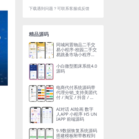
下载遇到问题？可联系客服或反馈
精品源码
同城闲置物品二手交
易小程序-校园二手交
易跳蚤市场小程序源
码
小白微型图床系统4.0
源码
电商代付系统源码带
代理分销_支持美团代
付 / 淘宝 / 抖音 / 拼
多多代付
AI对话 AI绘画 数字
人APP 小程序 H5 UN
IAPP 前端源码
9.9数据恢复系统源码
搭建模板附带教程到