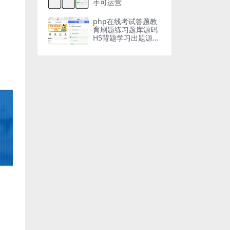
手可运营
php在线考试答题教
育刷题练习题库源码
H5背题学习出题源码
支持小程序App