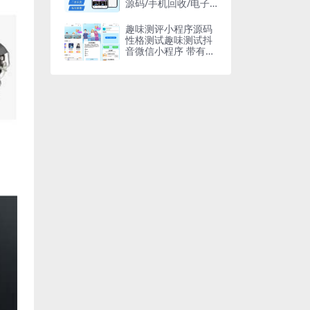
源码/手机回收/电子
产品售卖商城/在线租
赁/开源版
趣味测评小程序源码
性格测试趣味测试抖
音微信小程序 带有流
量主