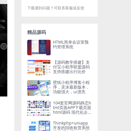
下载遇到问题？可联系客服或反馈
精品源码
HTML简单会议室预
约管理系统
【源码教学搭建】支
付宝小程序联盟源码
支持搭建出行比价
壁纸小程序博客小程
序，灵沐最新版本，
功能强大，ui漂亮
104套官网源码静态h
tml页面APP下载页面
html源码 现代化企业
官网源码
Thinkphp+uniapp
开发的回收租赁系统