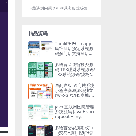
下载遇到问题？可联系客服或反馈
精品源码
ThinkPHP+Uniapp
民宿酒店预定系统源
码多门店支持酒店系
统源码
多语言区块链投资源
码-TRX理财系统源码/
TRX系统源码/波场trx
自动归集钱包
单商户SaaS商城系统
小程序商城源码独立
版/公众号/H5商城/DI
Y装修/营销/直播/拼
团/秒杀
java 互联网医院管理
系统源码 Java + spri
ngboot + mys
多语言交易所期权币
币交易+质押挖矿+新