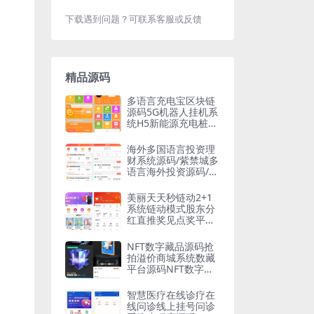
下载遇到问题？可联系客服或反馈
精品源码
多语言充电宝区块链
源码5G机器人挂机系
统H5新能源充电桩多
语言版某风口赚钱项
目
海外多国语言投资理
财系统源码/紫禁城多
语言海外投资源码/投
资返利源码
美丽天天秒链动2+1
系统链动模式股东分
红直推奖见点奖平级
奖加权分红区域代理
分销商城
NFT数字藏品源码抢
拍溢价商城系统数藏
平台源码NFT数字艺
术艺术品交易元宇宙
智慧医疗在线诊疗在
线问诊线上挂号问诊