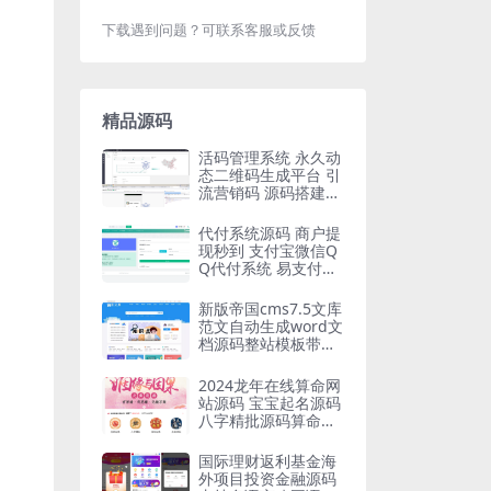
下载遇到问题？可联系客服或反馈
精品源码
活码管理系统 永久动
态二维码生成平台 引
流营销码 源码搭建教
程
代付系统源码 商户提
现秒到 支付宝微信Q
Q代付系统 易支付单
面付 企业付款到零钱
平台
新版帝国cms7.5文库
范文自动生成word文
档源码整站模板带会
员中心
2024龙年在线算命网
站源码 宝宝起名源码
八字精批源码算命源
码
国际理财返利基金海
外项目投资金融源码