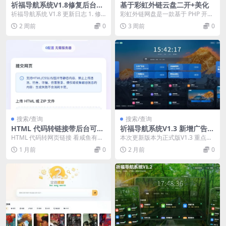
祈福导航系统V1.8修复后台登
基于彩虹外链云盘二开+美化
录超时和未选中问题 新增批量
祈福导航系统 V1.8 更新日志 1. 修
彩虹外链网盘是一款基于 PHP 开发
操作站点和分类功能
复后台登录跳转循环、错误提示异
的网盘与外链分享程序，支持多种
2 周前
0
3 周前
0
常及安装...
类型文件上传，...
搜索/查询
搜索/查询
HTML 代码转链接带后台可运
祈福导航系统V1.3 新增广告A
营
D模式自动下架 优化后端UI和
HTML 代码转网页链接 看咸鱼有人
本次更新版本为正式版V1.3 重点新
PHP版本等
在卖卡密 开源一个 推荐宝塔部署
增了AD功能和新的后台UI端 更新
1 月前
0
2 月前
0
上传源码后...
内容： 1...