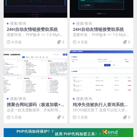
搜索/查询
搜索/查询
24H自动友情链接赞助系统
24H自动友情链接赞助系统
需要环境： PHP版本 => 7.0 MySQ
需要环境： PHP版本 => 7.0 MySQ
L 部署： 上传到网站根目录解压
L 部署： 上传到网站根目录解压
4 月前
0
4 月前
0
即...
即...
搜索/查询
搜索/查询
搜聚合网站源码（极速加载+S
纯净失信被执行人查询系统源
EO优化+全功能完整版）
码
这是一款无需数据库、开箱即用的
SEO功能完善了 直接可以投入使
PHP 全网热搜聚合源码，集成多平
用。后面就不发HTML源码了转站P
5 月前
0
5 月前
0
台热搜、分类筛...
HP语言。有个...