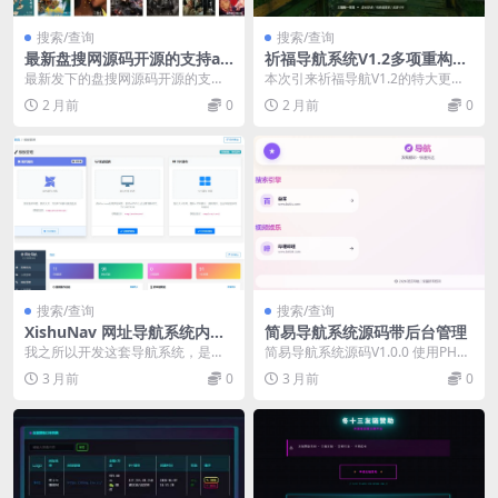
搜索/查询
搜索/查询
最新盘搜网源码开源的支持ap
祈福导航系统V1.2多项重构更
i接口多种网盘
新优化控制逻辑和前台UI
最新发下的盘搜网源码开源的支持a
本次引来祈福导航V1.2的特大更新
pi接口多种网盘 – **自动化链接洗
集中修复了最近出现的众多问题，
2 月前
0
2 月前
0
白**：已...
比如前台排序、...
搜索/查询
搜索/查询
XishuNav 网址导航系统内测
简易导航系统源码带后台管理
版1.0
我之所以开发这套导航系统，是因
简易导航系统源码V1.0.0 使用PHP+
为经历过 ASP 建站时代，深知传统
JSON储存，无数据库依赖 且增加后
3 月前
0
3 月前
0
ASP 导航...
台...