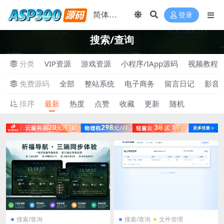
登录
搜索/查询
分类
VIP资源
游戏资源
小程序/IApp源码
视频教程
免费源码
全部
整站系统
电子商务
留言日记
影音
排序
最新
热度
点赞
收藏
更新
随机
搜索/查询
搜索/查询
文件管理