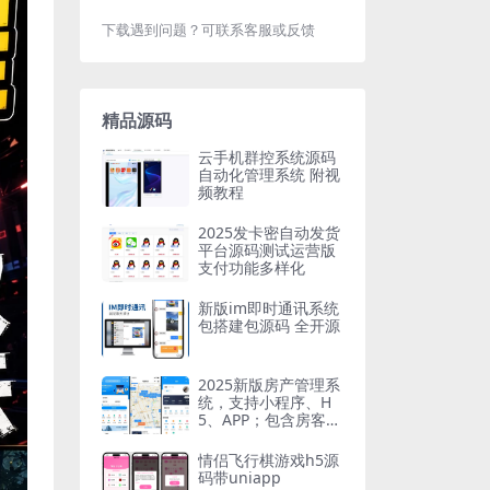
下载遇到问题？可联系客服或反馈
精品源码
云手机群控系统源码
自动化管理系统 附视
频教程
2025发卡密自动发货
平台源码测试运营版
支付功能多样化
新版im即时通讯系统
包搭建包源码 全开源
2025新版房产管理系
统，支持小程序、H
5、APP；包含房客、
房东、经纪人三种身
份 多端地图找房系统
情侣飞行棋游戏h5源
码带uniapp