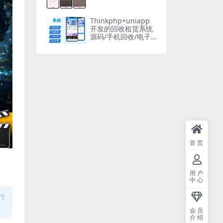
Thinkphp+uniapp
开发的回收租赁系统
源码/手机回收/电子
产品售卖商城/在线租
赁/开源版
首页
用户
中心
行
会员
介绍