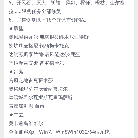
5、开风石、灭火、祈福、风剑、橙锤、橙杖、奎尔塞
拉……经典任务全部修复
6、完整修复以下16个阵营首领的AI：
★联盟：
暴风城伯瓦尔·弗塔根公爵本尼迪特斯
铁炉堡麦格尼·铜须梅卡托克
达纳苏斯泰兰德·语风范达尔·鹿盔
塞拉摩吉安娜·普罗德摩尔
★部落：
贫瘠之地雷克萨米莎
奥格瑞玛萨尔沃金萨鲁法尔
幽暗城希尔瓦娜斯瓦里玛萨斯
雷霆崖凯恩·血蹄
★中立：
奥卡兹岛维维尔
全面兼容Xp、Win7、Win8Win1032/64位系统