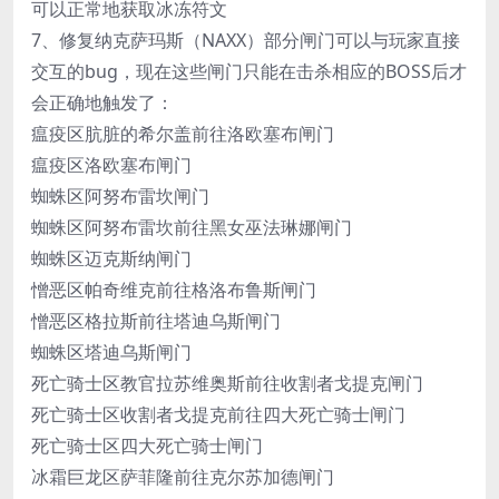
可以正常地获取冰冻符文
7、修复纳克萨玛斯（NAXX）部分闸门可以与玩家直接
交互的bug，现在这些闸门只能在击杀相应的BOSS后才
会正确地触发了：
瘟疫区肮脏的希尔盖前往洛欧塞布闸门
瘟疫区洛欧塞布闸门
蜘蛛区阿努布雷坎闸门
蜘蛛区阿努布雷坎前往黑女巫法琳娜闸门
蜘蛛区迈克斯纳闸门
憎恶区帕奇维克前往格洛布鲁斯闸门
憎恶区格拉斯前往塔迪乌斯闸门
蜘蛛区塔迪乌斯闸门
死亡骑士区教官拉苏维奥斯前往收割者戈提克闸门
死亡骑士区收割者戈提克前往四大死亡骑士闸门
死亡骑士区四大死亡骑士闸门
冰霜巨龙区萨菲隆前往克尔苏加德闸门