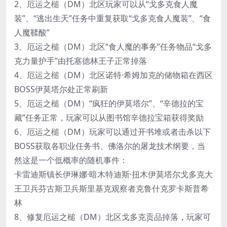
2、厄运之槌（DM）北区玩家可以从“戈多克食人魔
装”、“逃出生天”任务中重复获取“戈多克食人魔装”、“食
人魔鞣酸”
3、厄运之槌（DM）北区“食人魔的事务”任务物品“戈多
克力量护手”由托塞德林王子正常掉落
4、厄运之槌（DM）北区诺特·希姆加克的储物箱在西区
BOSS伊莫塔尔处正常刷新
5、厄运之槌（DM）“疯狂的伊莫塔尔”、“辛德拉的宝
藏”任务正常，玩家可以从图书馆辛德拉宝箱获得奖励
6、厄运之槌（DM）玩家可以通过开书堆或者击杀以下
BOSS获取各职业任务书、佛洛尔的屠龙技术纲要，当
然这是一个低概率的随机事件：
卡雷迪斯镇长伊琳娜·暗木特迪斯·扭木伊莫塔尔戈多克大
王卫兵芬古斯卫兵斯里基克观察者克鲁什克罗卡斯普希
林
8、修复厄运之槌（DM）北区戈多克贡品掉落，玩家可