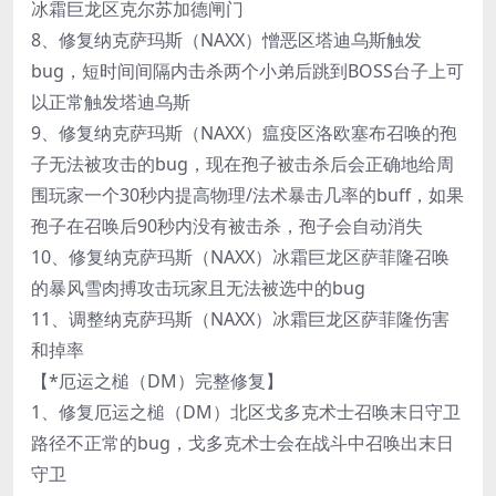
冰霜巨龙区克尔苏加德闸门
8、修复纳克萨玛斯（NAXX）憎恶区塔迪乌斯触发
bug，短时间间隔内击杀两个小弟后跳到BOSS台子上可
以正常触发塔迪乌斯
9、修复纳克萨玛斯（NAXX）瘟疫区洛欧塞布召唤的孢
子无法被攻击的bug，现在孢子被击杀后会正确地给周
围玩家一个30秒内提高物理/法术暴击几率的buff，如果
孢子在召唤后90秒内没有被击杀，孢子会自动消失
10、修复纳克萨玛斯（NAXX）冰霜巨龙区萨菲隆召唤
的暴风雪肉搏攻击玩家且无法被选中的bug
11、调整纳克萨玛斯（NAXX）冰霜巨龙区萨菲隆伤害
和掉率
【*厄运之槌（DM）完整修复】
1、修复厄运之槌（DM）北区戈多克术士召唤末日守卫
路径不正常的bug，戈多克术士会在战斗中召唤出末日
守卫