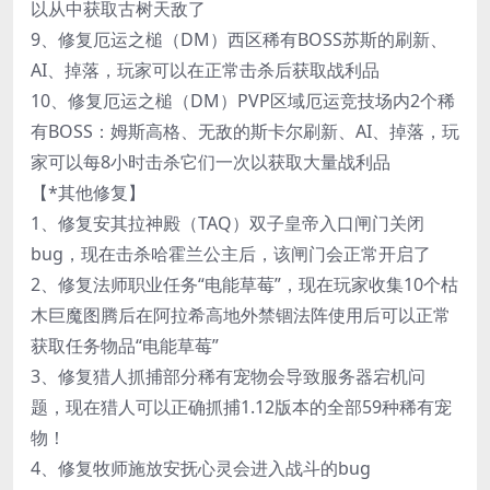
以从中获取古树天敌了
9、修复厄运之槌（DM）西区稀有BOSS苏斯的刷新、
AI、掉落，玩家可以在正常击杀后获取战利品
10、修复厄运之槌（DM）PVP区域厄运竞技场内2个稀
有BOSS：姆斯高格、无敌的斯卡尔刷新、AI、掉落，玩
家可以每8小时击杀它们一次以获取大量战利品
【*其他修复】
1、修复安其拉神殿（TAQ）双子皇帝入口闸门关闭
bug，现在击杀哈霍兰公主后，该闸门会正常开启了
2、修复法师职业任务“电能草莓”，现在玩家收集10个枯
木巨魔图腾后在阿拉希高地外禁锢法阵使用后可以正常
获取任务物品“电能草莓”
3、修复猎人抓捕部分稀有宠物会导致服务器宕机问
题，现在猎人可以正确抓捕1.12版本的全部59种稀有宠
物！
4、修复牧师施放安抚心灵会进入战斗的bug