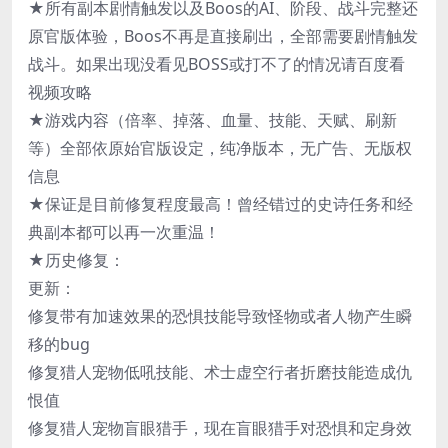
★所有副本剧情触发以及Boos的AI、阶段、战斗完整还
原官版体验，Boos不再是直接刷出，全部需要剧情触发
战斗。如果出现没看见BOSS或打不了的情况请百度看
视频攻略
★游戏内容（倍率、掉落、血量、技能、天赋、刷新
等）全部依原始官版设定，纯净版本，无广告、无版权
信息
★保证是目前修复程度最高！曾经错过的史诗任务和经
典副本都可以再一次重温！
★历史修复：
更新：
修复带有加速效果的恐惧技能导致怪物或者人物产生瞬
移的bug
修复猎人宠物低吼技能、术士虚空行者折磨技能造成仇
恨值
修复猎人宠物盲眼猎手，现在盲眼猎手对恐惧和定身效