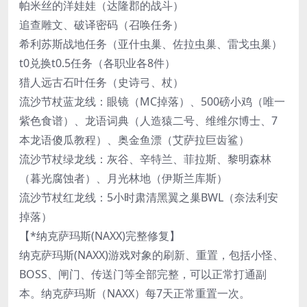
帕米丝的洋娃娃（达隆郡的战斗）
追查雕文、破译密码（召唤任务）
希利苏斯战地任务（亚什虫巢、佐拉虫巢、雷戈虫巢）
t0兑换t0.5任务（各职业各8件）
猎人远古石叶任务（史诗弓、杖）
流沙节杖蓝龙线：眼镜（MC掉落）、500磅小鸡（唯一
紫色食谱）、龙语词典（人造猿二号、维维尔博士、7
本龙语傻瓜教程）、奥金鱼漂（艾萨拉巨齿鲨）
流沙节杖绿龙线：灰谷、辛特兰、菲拉斯、黎明森林
（暮光腐蚀者）、月光林地（伊斯兰库斯）
流沙节杖红龙线：5小时肃清黑翼之巢BWL（奈法利安
掉落）
【*纳克萨玛斯(NAXX)完整修复】
纳克萨玛斯(NAXX)游戏对象的刷新、重置，包括小怪、
BOSS、闸门、传送门等全部完整，可以正常打通副
本。纳克萨玛斯（NAXX）每7天正常重置一次。