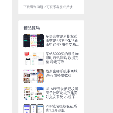
下载遇到问题？可联系客服或反馈
精品源码
多语言交易所期权币
币交易+质押挖矿+新
币申购+区块链交易
所源码下载
某站8000买的默往im
即时通讯源码 数据完
整 稳定可靠
最新直播系统带商城
源码 附搭建教程
UI-APP开发贴吧校园
圈子社区论坛兴趣爱
好交友系统 小程序、
APP、WAP多端
PHP域名授权验证系
统1.2开源版