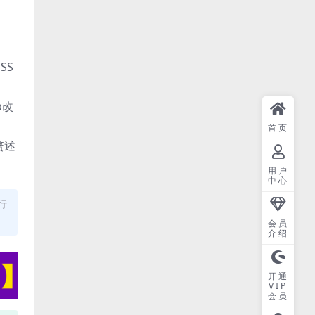
SS
p改
首页
赘述
用户
中心
行
会员
介绍
开通
VIP
会员