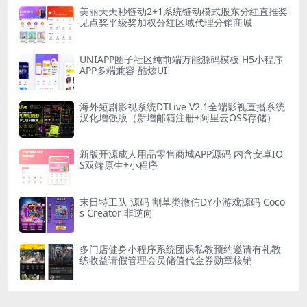
美丽天天秒链动2+1系统链动模式股东分红直推奖
见点奖平级奖加权分红区域代理分销商城
UNIAPP圈子社区纯前端万能源码模板 H5小程序
APP多端兼容 酷炫UI
海外短剧影视系统DTLive V2.1全端影视直播系统
汉化增强版（新增邮箱注册+阿里云OSS存储）
新版开源成人用品零售商城APP源码 内含安卓IO
S双端原生+小程序
末日特工队 源码 割草类微信DY小游戏源码 Coco
s Creator 非逆向
多门店健身小程序系统团课私教预约邀请有礼教
练收益请假管理会员储值代金券勋章核销