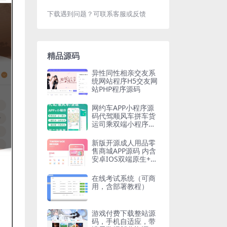
下载遇到问题？可联系客服或反馈
精品源码
异性同性相亲交友系
统网站程序H5交友网
站PHP程序源码
网约车APP小程序源
码代驾顺风车拼车货
运司乘双端小程序安
卓苹果源码支持二开
新版开源成人用品零
售商城APP源码 内含
安卓IOS双端原生+小
程序
在线考试系统（可商
用，含部署教程）
游戏付费下载整站源
码，手机自适应，带