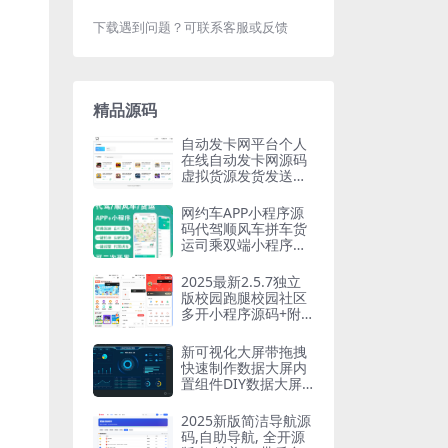
下载遇到问题？可联系客服或反馈
精品源码
自动发卡网平台个人
在线自动发卡网源码
虚拟货源发货发送卡
密寄售系统免签约接
口
网约车APP小程序源
码代驾顺风车拼车货
运司乘双端小程序安
卓苹果源码支持二开
2025最新2.5.7独立
版校园跑腿校园社区
多开小程序源码+附
教程
新可视化大屏带拖拽
快速制作数据大屏内
置组件DIY数据大屏
开源独立（带后台）
企业数据
2025新版简洁导航源
码,自助导航, 全开源