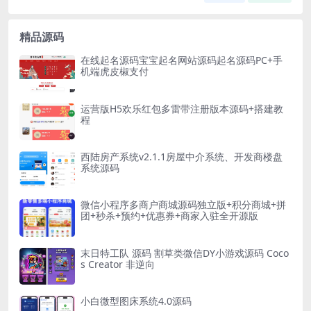
精品源码
在线起名源码宝宝起名网站源码起名源码PC+手
机端虎皮椒支付
运营版H5欢乐红包多雷带注册版本源码+搭建教
程
西陆房产系统v2.1.1房屋中介系统、开发商楼盘
系统源码
微信小程序多商户商城源码独立版+积分商城+拼
团+秒杀+预约+优惠券+商家入驻全开源版
末日特工队 源码 割草类微信DY小游戏源码 Coco
s Creator 非逆向
小白微型图床系统4.0源码