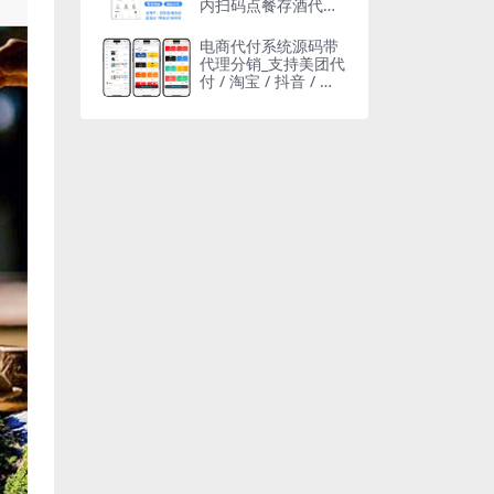
内扫码点餐存酒代付
收银台微信支付宝小
程序
电商代付系统源码带
代理分销_支持美团代
付 / 淘宝 / 抖音 / 拼
多多代付