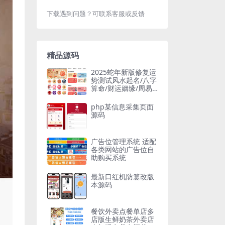
下载遇到问题？可联系客服或反馈
精品源码
2025蛇年新版修复运
势测试风水起名/八字
算命/财运姻缘/周易/
运势测算/塔罗牌占卜
兼容易支付版
php某信息采集页面
源码
广告位管理系统 适配
各类网站的广告位自
助购买系统
最新口红机防篡改版
本源码
餐饮外卖点餐单店多
店版生鲜奶茶外卖店