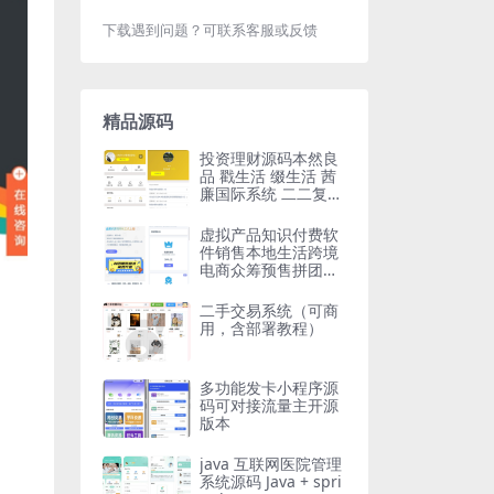
下载遇到问题？可联系客服或反馈
精品源码
投资理财源码本然良
品 戳生活 缀生活 茜
廉国际系统 二二复制
大公排 三三四四复制
虚拟产品知识付费软
件销售本地生活跨境
电商众筹预售拼团团
购商城发卡网站系统
源码
二手交易系统（可商
用，含部署教程）
多功能发卡小程序源
码可对接流量主开源
版本
java 互联网医院管理
系统源码 Java + spri