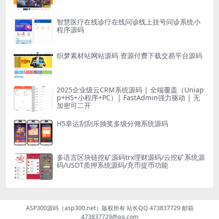
智慧医疗在线诊疗在线问诊线上挂号问诊系统小
程序源码
织梦素材站网站源码 资源付费下载交易平台源码
2025企业级云CRM系统源码 | 全端覆盖（Uniap
p+H5+小程序+PC）| FastAdmin强力驱动 | 无
加密可二开
H5幸运刮刮乐抽奖多级分佣系统源码
多语言区块链挖矿源码trx理财源码/云挖矿系统源
码/USDT质押系统源码/充币提币功能
ASP300源码（asp300.net）版权所有 站长QQ 473837729 邮箱
473837729@qq.com