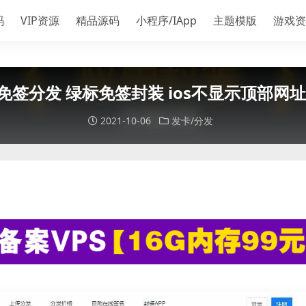
码
VIP资源
精品源码
小程序/IApp
主题模版
游戏资
S免签分发 绿标免签封装 ios不显示顶部网
2021-10-06
发卡/分发