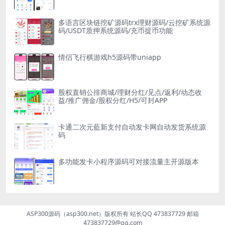
多语言区块链挖矿源码trx理财源码/云挖矿系统源
码/USDT质押系统源码/充币提币功能
情侣飞行棋游戏h5源码带uniapp
股权直销公排商城/理财分红/见点/返利/动态收
益/推广佣金/股权分红/H5/可封APP
卡通二次元藍新支付自动发卡网自动发货系统源
码
多功能发卡小程序源码可对接流量主开源版本
ASP300源码（asp300.net）版权所有 站长QQ 473837729 邮箱
473837729@qq.com