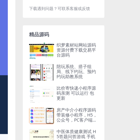
下载遇到问题？可联系客服或反馈
精品源码
织梦素材站网站源码
资源付费下载交易平
台源码
陪玩系统、搭子组
局、线下约玩、预约
约玩助教系统
比价寄快递小程序源
码亲测 可以运行 包
更新
房产中介小程序源码
带装修小程序，H5，
公众号，PC客户端，
带房产经纪人功能
中医体质健康测试 H
5答题问答游戏 手机