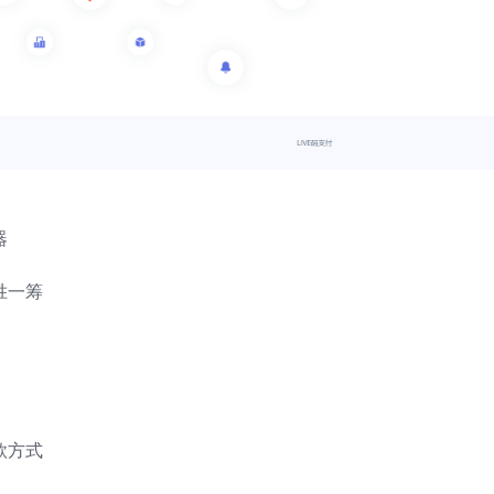
器
胜一筹
款方式