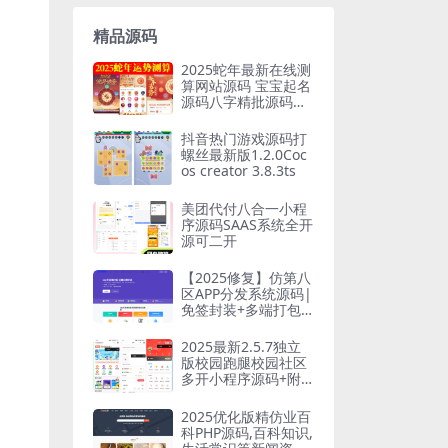
精品源码
2025蛇年最新在线测
算网站源码 宝宝起名
源码八字精批源码算
命源码
抖音热门游戏源码打
螺丝最新版1.2.0Coc
os creator 3.8.3ts
美团代付八合一小程
序源码SAAS系统全开
源可二开
【2025修复】仿第八
区APP分发系统源码|
免签封装+多端打包|
支持安卓/IOS/EXE分
发+企业
2025最新2.5.7独立
版校园跑腿校园社区
多开小程序源码+附
教程
2025优化版精仿业百
科PHP源码,百科知识,