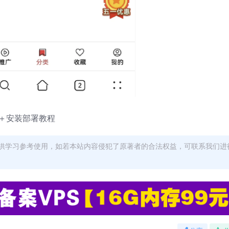
码＋安装部署教程
供学习参考使用，如若本站内容侵犯了原著者的合法权益，可联系我们进