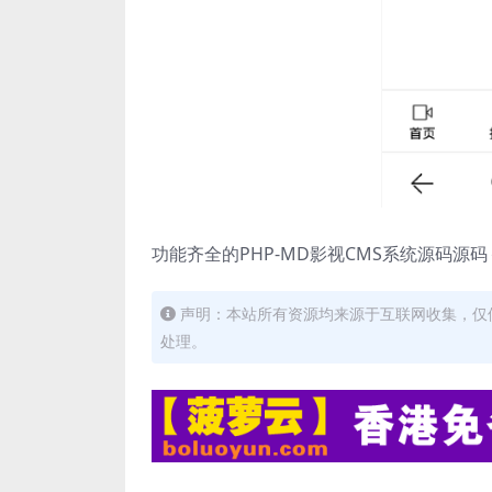
功能齐全的PHP-MD影视CMS系统源码源
声明：本站所有资源均来源于互联网收集，仅
处理。