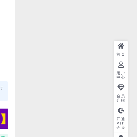
首页
用户
中心
行
会员
介绍
开通
VIP
会员