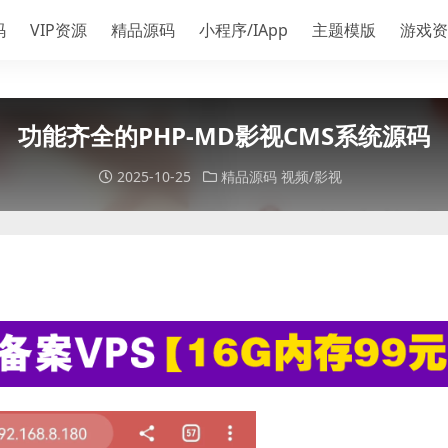
码
VIP资源
精品源码
小程序/IApp
主题模版
游戏资
功能齐全的PHP-MD影视CMS系统源码
2025-10-25
精品源码
视频/影视