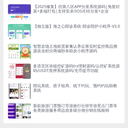
【2025修复】仿第八区APP分发系统源码|免签封
装+多端打包|支持安卓/IOS/EXE分发+企业
【独立版】海之心陪诊系统-陪诊陪护小程序-V3.0
智慧农场土地租赁家禽认养众筹实时监控商品溯
源农业积分商城秒杀助农小程序源码
多语言区块链挖矿源码trx理财源码/云挖矿系统源
码/USDT质押系统源码/充币提币功能
陪玩系统、搭子组局、线下约玩、预约约玩助教
系统
新款旅游门票预订导游旅行社研学游景点门票等
各类旅游服务周边游多级分佣分销在线核销