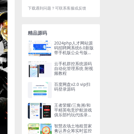
下载遇到问题？可联系客服或反馈
精品源码
2024php人才网站源
码招聘网系统6.0新版
带手机版公众号版整
站多城市版
云手机群控系统源码
自动化管理系统 附视
频教程
百度网盘v2.0 vip扫
码登录源码
王者荣耀/三角洲/和
平精英电竞护航游戏
俱乐部约玩代练录单
报单派单打手接单管
理系统
智慧农场土地租赁家
禽认养众筹实时监控