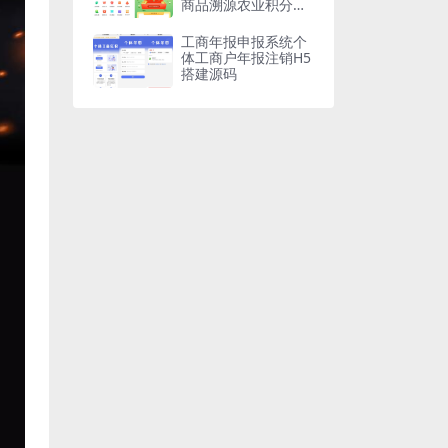
商品溯源农业积分商
城秒杀助农小程序源
码
工商年报申报系统个
体工商户年报注销H5
搭建源码