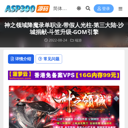
登录
神之领域降魔录单职业-带假人光柱-第三大陆-沙
城捐献-斗笠升级-GOM引擎
2022-08-24
端游
详情介绍
常见问题