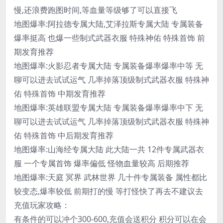
慢,还浪费跑图时间,等血量等级够了可以直接飞
地图爆率:阿拉德专属大陆,艾泽拉斯专属大陆 专属装备
爆率挺高 也爆一些制式武器衣服 特殊神佑 特殊首饰 前
期发育推荐
地图爆率:火影忍者专属大陆 专属装备爆率爆率中等 无
聊可以进去试试运气 几率掉落顶级制式武器衣服 特殊神
佑 特殊首饰 中期发育推荐
地图爆率:英雄联盟专属大陆 专属装备爆率爆率中下 无
聊可以进去试试运气 几率掉落顶级制式武器衣服 特殊神
佑 特殊首饰 中后期发育推荐
地图爆率:山海经专属大陆 此大陆一共 12件专属武器衣
服 一个专属首饰 爆率偏低 怪物血量较高 后期推荐
地图爆率:天庭 冥界 武林世界 几十件专属装备 属性都比
较变态,爆率较低 前期打的慢 等打怪快了再去不建议去
充值玩家攻略：
有条件的可以冲个300-600,充值会送积分 积分可以在会