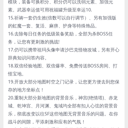
模块，装备可换积分、积分仍可以洗弱元素、加强元
素。武器幸运值可用祝福罐升级至幸运10.
15.祈祷一套仍生效(倍数可以自行调节）、另有加强版
的虹魔一套、复活、麻痹、护身等特殊饰品。
16.去除每日任务的低级装备奖励，全部为杀BOSS任
务，让您有更刺激的挑战!
17.仍可以携带祖玛头像申请沙巴克怪物攻城，另有开心
辞典知识问答内容。
18.双倍经验地图、双倍爆率、免费传送BOSS房间、打
怪宝地。
19.开放大部分地图时空之门记录，让您更方便去到您保
存的地方坐标点！
20.重制大部分新地图的背景音乐，神宫(绝情塔)、赤龙
城、乾坤宫、月河渊、鬼域均全部有扣人心弦的背景音
乐，彻底改变以往SF这些地图无背景音乐的问题。在你
战斗的间隙，平添刺激和应有的气氛！