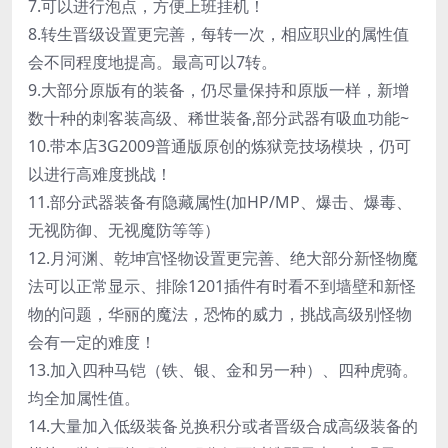
7.可以进行泡点，方便上班挂机！
8.转生晋级设置更完善，每转一次，相应职业的属性值
会不同程度地提高。最高可以7转。
9.大部分原版有的装备，仍尽量保持和原版一样，新增
数十种的刺客装高级、稀世装备,部分武器有吸血功能~
10.带本店3G2009普通版原创的炼狱竞技场模块，仍可
以进行高难度挑战！
11.部分武器装备有隐藏属性(加HP/MP、爆击、爆毒、
无视防御、无视魔防等等）
12.月河渊、乾坤宫怪物设置更完善、绝大部分新怪物魔
法可以正常显示、排除1201插件有时看不到墙壁和新怪
物的问题，华丽的魔法，恐怖的威力，挑战高级别怪物
会有一定的难度！
13.加入四种马铠（铁、银、金和另一种）、四种虎骑。
均全加属性值。
14.大量加入低级装备兑换积分或者晋级合成高级装备的