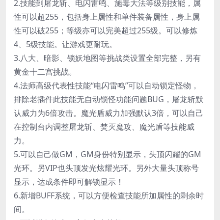
2.技能到屠龙斩、电闪雷鸣、施毒大法等级别技能，属
性可以超255，包括身上属性和单件装备属性，身上属
性可以破255；等级亦可以完美超过255级。可以修炼
4、5级技能。让游戏更耐玩。
3.八大、暗影、锁妖地图等挑战类设置全部完整，另有
黄金十二宫挑战。
4.法师高级代表性技能“电闪雷鸣”可以自动锁定怪物，
排除老插件此技能无自动锁怪功能问题BUG，屠龙斩默
认威力为6倍攻击。魔光盾威力加强默认3倍，可以自己
在控制台内调整屠龙斩、焚灭魔攻、魔光盾等技能威
力。
5.可以自己做GM，GM身份特别显示，头顶闪耀的GM
光环。另VIP也头顶发光炫耀光环。另外大量头顶称号
显示，达成条件即可解锁显示！
6.新增BUFF系统，可以方便检查技能所加属性的剩余时
间。