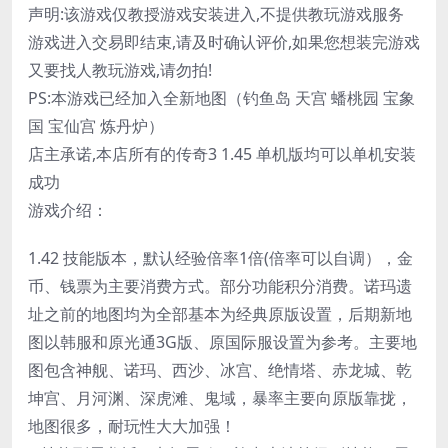
声明:该游戏仅教授游戏安装进入,不提供教玩游戏服务
游戏进入交易即结束,请及时确认评价,如果您想装完游戏
又要找人教玩游戏,请勿拍!
PS:本游戏已经加入全新地图（钓鱼岛 天宫 蟠桃园 宝象
国 宝仙宫 炼丹炉）
店主承诺,本店所有的传奇3 1.45 单机版均可以单机安装
成功
游戏介绍：
1.42 技能版本，默认经验倍率1倍(倍率可以自调），金
币、钱票为主要消费方式。部分功能积分消费。诺玛遗
址之前的地图均为全部基本为经典原版设置，后期新地
图以韩服和原光通3G版、原国际服设置为参考。主要地
图包含神舰、诺玛、西沙、冰宫、绝情塔、赤龙城、乾
坤宫、月河渊、深虎滩、鬼域，暴率主要向原版靠拢，
地图很多，耐玩性大大加强！