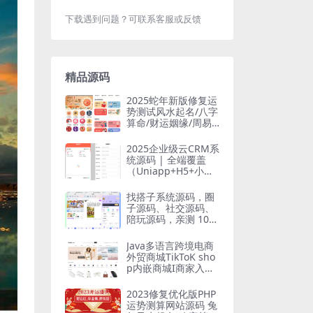
下载遇到问题？可联系客服或反馈
精品源码
2025蛇年新版修复运
势测试风水起名/八字
算命/财运姻缘/周易/
运势测算/塔罗牌占卜
兼容易支付版
2025企业级云CRM系
统源码 | 全端覆盖
（Uniapp+H5+小程
序+PC）| FastAdmi
n强力驱动 | 无加密
找搭子系统源码，圈
可二开
子源码、社交源码、
陪玩源码，亲测 10
0%可用
Java多语言跨境电商
外贸商城TikToK sho
p内嵌商城I商家入驻I
一键铺货I完整源码I
带搭建教程
2023修复优化版PHP
运势测算网站源码 兔