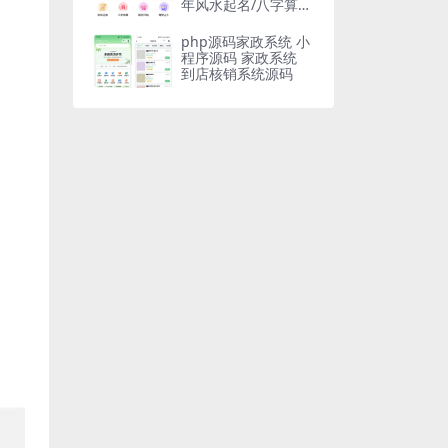
年风水起名/八字算
命/算财运姻缘/易经
周易/占卜
php源码家政系统 小
程序源码 家政系统
到店核销系统源码