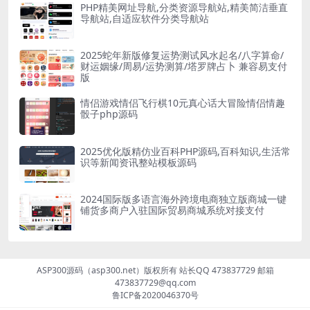
PHP精美网址导航,分类资源导航站,精美简洁垂直
导航站,自适应软件分类导航站
2025蛇年新版修复运势测试风水起名/八字算命/
财运姻缘/周易/运势测算/塔罗牌占卜 兼容易支付
版
情侣游戏情侣飞行棋10元真心话大冒险情侣情趣
骰子php源码
2025优化版精仿业百科PHP源码,百科知识,生活常
识等新闻资讯整站模板源码
2024国际版多语言海外跨境电商独立版商城一键
铺货多商户入驻国际贸易商城系统对接支付
ASP300源码（asp300.net）版权所有 站长QQ 473837729 邮箱
473837729@qq.com
鲁ICP备2020046370号