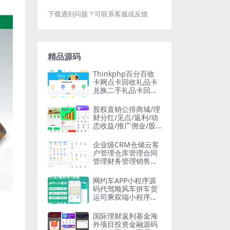
下载遇到问题？可联系客服或反馈
精品源码
Thinkphp百分百收
卡网点卡回收礼品卡
兑换二手礼品卡回收
网站源码
股权直销公排商城/理
财分红/见点/返利/动
态收益/推广佣金/股
权分红/H5/可封APP
企业级CRM仓储云客
户管理仓库管理合同
管理财务管理销售跟
单系统进销存源码
网约车APP小程序源
码代驾顺风车拼车货
运司乘双端小程序安
卓苹果源码支持二开
国际理财返利基金海
外项目投资金融源码