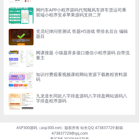
网约车APP小程序源码代驾顺风车拼车货运司乘
双端小程序安卓苹果源码支持二开
党员纪律问答测试 答题H5游戏 带排名后台 编辑
题目
网课搜题 小猿题库多接口微信小程序源码 自带流
量主
知识付费观看视频课程网站资源下载教程资料源
码
九龙道长同款八字排盘源码八字排盘网站源码八
字排盘程序源码
ASP300源码（asp300.net）版权所有 站长QQ 473837729 邮箱
473837729@qq.com
鲁ICP备2020046370号