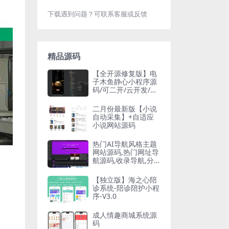
下载遇到问题？可联系客服或反馈
精品源码
【全开源修复版】电
子木鱼静心小程序源
码/可二开/云开发/功
德小程序流量主引流
二月份最新版【小说
自动采集】+自适应
小说网站源码
热门AI导航风格主题
网站源码,热门网址导
航源码,收录导航,分
类导航网站源码整站
源码
【独立版】海之心陪
诊系统-陪诊陪护小程
序-V3.0
成人情趣商城系统源
码