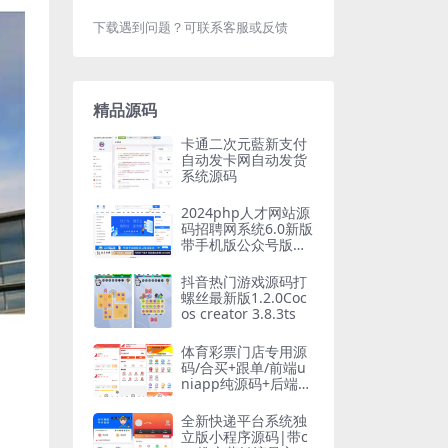
下载遇到问题？可联系客服或反馈
精品源码
卡通二次元藍新支付
自动发卡网自动发货
系统源码
2024php人才网站源
码招聘网系统6.0新版
带手机版公众号版整
站多城市版
抖音热门游戏源码打
螺丝最新版1.2.0Coc
os creator 3.8.3ts
体育彩票门店专用源
码/合买+跟单/前端u
niapp纯源码+后端p
hp
全新快递平台系统独
立版小程序源码|带c