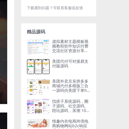
下载遇到问题？可联系客服或反馈
精品源码
虚拟素材主题模板视
频教程软件知识付费
交流社区资源分享网
站下载源码附带多个
插件
美团代付可对接易支
付版源码
美团外卖京东拼多多
商城代付多模版三合
一源码仿美团下单h5
外卖系统微信好友代
付小程序
找搭子系统源码，圈
子源码、社交源码、
陪玩源码，亲测 10
0% 可用
情趣内衣电商跨境电
商购物网站b2c响应