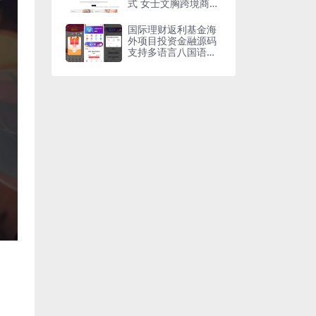
式 女士文胸跨境商城
源码wordpress独立
站源码
国际理财返利基金海
外项目投资金融源码
支持多语言八国语言
可二开