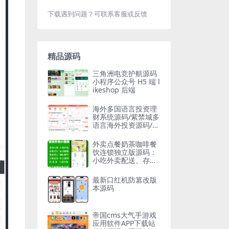
下载遇到问题？可联系客服或反馈
精品源码
三角洲电竞护航源码
小程序公众号 H5 端 l
ikeshop 后端
海外多国语言投资理
财系统源码/紫禁城多
语言海外投资源码/投
资返利源码
外卖点餐奶茶咖啡餐
饮连锁独立版源码：
小吃外卖配送、存酒
代付、收银台、微信
支付宝小程序开发
最新口红机防篡改版
本源码
帝国cms大气手游戏
应用软件APP下载站