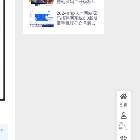
整站源码二开模板/百
度推送/sitemap
2024php人才网站源
码招聘网系统6.0新版
带手机版公众号版整
站多城市版
首页
用户
中心
行