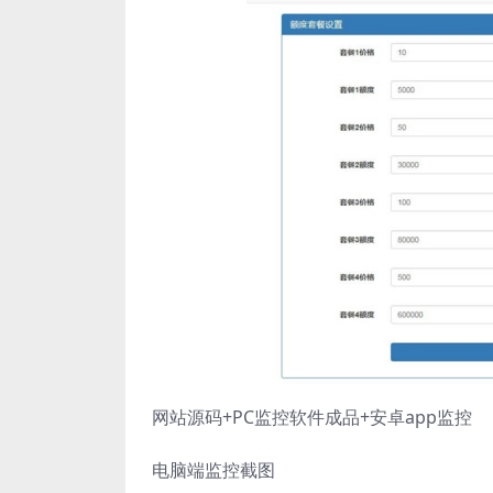
网站源码+PC监控软件成品+安卓app监控
电脑端监控截图