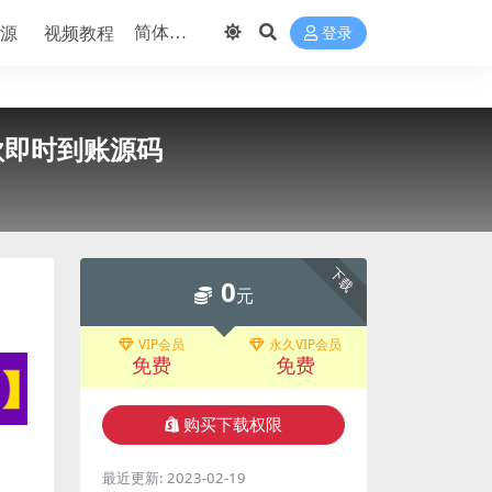
源
视频教程
登录
款即时到账源码
下载
0
元
VIP会员
永久VIP会员
免费
免费
购买下载权限
最近更新:
2023-02-19