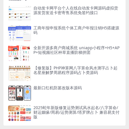
自动发卡网平台个人在线自动发卡网源码虚拟货
源发货发送卡密寄售系统免签约接口
工商年报申报系统个体工商户年报注销H5搭建源
码
全新开源多商户商城系统 uniapp小程序+H5+AP
P+短视频社区种草直播阶梯拼团
【修复版】PHP神算网八字算命风水测字占卜起
名星座解梦周易程序源码占卜类源码
最新口红机防篡改版本源码
2025蛇年新版修复运势测试风水起名/八字算命/
财运姻缘/周易/运势测算/塔罗牌占卜 兼容易支付
版